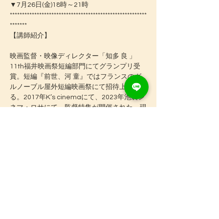
▼7月26日(金)18時～21時
********************************************************
*******
【講師紹介】
映画監督・映像ディレクター「
知多 良 
」
11th福井映画祭短編部門にてグランプリ受
賞。短編『前世、河 童』ではフランスのグ
ルノーブル屋外短編映画祭にて招待上映され
る。2017年K’s cinemaにて、2023年池袋シ
ネマ・ロサにて、監督特集が開催された。現
在、長編映画『ゴールド』を制作中。
▼作品経歴
映画「桜桃らんでぶー」（2016年）うえだ
城下町映画祭第14回自主制作映画コンテス
ト 大林千茱萸賞 | 映画「ロープウェイ」
（2016年）福井映画祭11th 短編部門 観客賞
（グランプリ）他 | 映画「見えない、光」
（2017年）第8回伊勢崎映画祭 グランプリ
他 | MV ふくしまみさき「時計のうた」