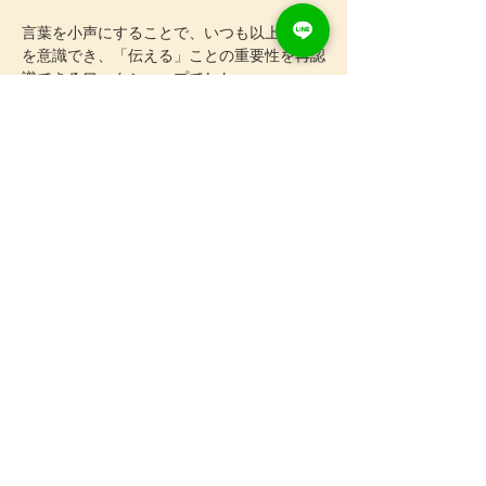
言葉を小声にすることで、いつも以上に相手
を意識でき、「伝える」ことの重要性を再認
識できるワークショップでした。
また、本読みの段階でセリフのやり取りから
登場人物がどんな性格なのか、関係性はどう
なのか、シーンごとに何を考えているかな
ど、一緒に考えて共有することでシーン全体
のイメージも一緒に作ってもらえたので、参
加者の皆さんもしっかり表現できたと思いま
す。
Previous
Next
知多監督ありがとうございました！
プライバシーポリシー
© 2024 OTO Inc.